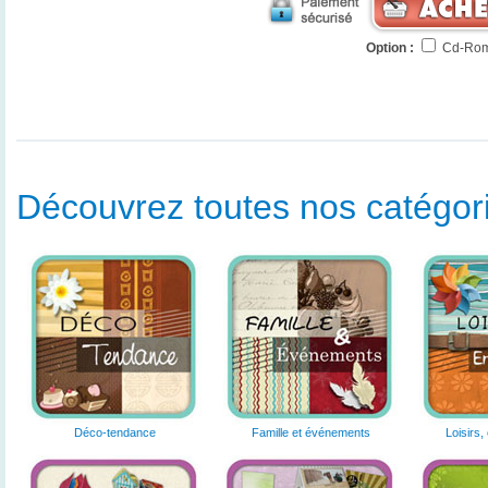
Option :
Cd-Rom
Découvrez toutes nos catégorie
Déco-tendance
Famille et événements
Loisirs,