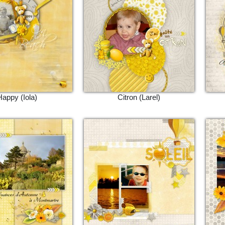
Happy (Iola)
Citron (Larel)