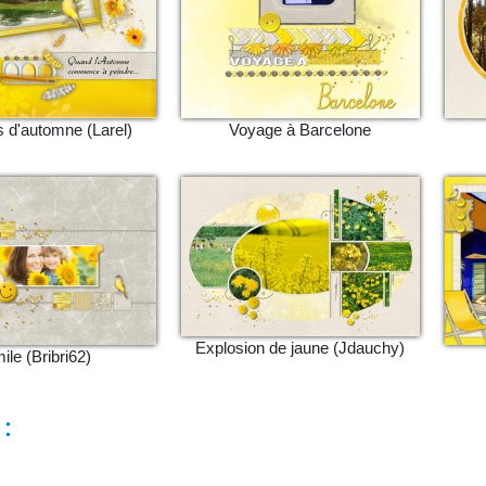
 d'automne (Larel)
Voyage à Barcelone
Explosion de jaune (Jdauchy)
ile (Bribri62)
: