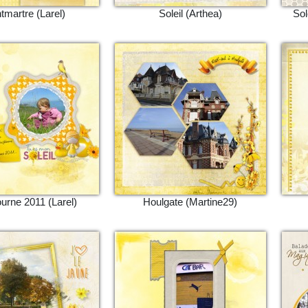
martre (Larel)
Soleil (Arthea)
Sol
urne 2011 (Larel)
Houlgate (Martine29)