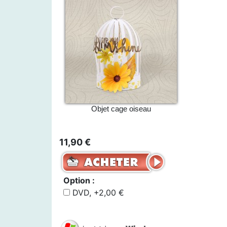
Objet cage oiseau
11,90 €
Option :
DVD, +2,00 €