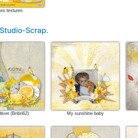
es textures
 Studio-Scrap.
tiver (Bribri62)
My sunshine baby