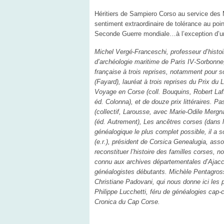
Héritiers de Sampiero Corso au service des M
sentiment extraordinaire de tolérance au point
Seconde Guerre mondiale…à l’exception d’u
Michel Vergé-Franceschi, professeur d’histoir
d’archéologie maritime de Paris IV-Sorbonne,
française à trois reprises, notamment pour so
(Fayard), lauréat à trois reprises du Prix du
Voyage en Corse (coll. Bouquins, Robert Laffo
éd. Colonna), et de douze prix littéraires. 
(collectif, Larousse, avec Marie-Odile Mergn
(éd. Autrement), Les ancêtres corses (dans la
généalogique le plus complet possible, il a soll
(e.r.), président de Corsica Genealugia, ass
reconstituer l’histoire des familles corses,
connu aux archives départementales d’Ajacci
généalogistes débutants. Michèle Pentagros
Christiane Padovani, qui nous donne ici les p
Philippe Lucchetti, féru de généalogies cap
Cronica du Cap Corse.