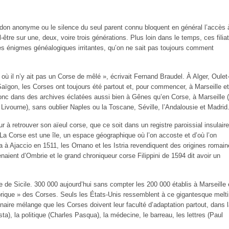
andon anonyme ou le silence du seul parent connu bloquent en général l’accès 
être sur une, deux, voire trois générations. Plus loin dans le temps, ces filia
es énigmes généalogiques irritantes, qu’on ne sait pas toujours comment
ù il n’y ait pas un Corse de mêlé », écrivait Fernand Braudel. À Alger, Oulet
ïgon, les Corses ont toujours été partout et, pour commencer, à Marseille et
onc dans des archives éclatées aussi bien à Gênes qu’en Corse, à Marseille 
Livourne), sans oublier Naples ou la Toscane, Séville, l’Andalousie et Madrid
eur à retrouver son aïeul corse, que ce soit dans un registre paroissial insulair
 La Corse est une île, un espace géographique où l’on accoste et d’où l’on
a à Ajaccio en 1511, les Ornano et les Istria revendiquent des origines romain
aient d’Ombrie et le grand chroniqueur corse Filippini de 1594 dit avoir un
 de Sicile. 300 000 aujourd’hui sans compter les 200 000 établis à Marseille 
abrique » des Corses. Seuls les États-Unis ressemblent à ce gigantesque melt
inaire mélange que les Corses doivent leur faculté d’adaptation partout, dans l
ta), la politique (Charles Pasqua), la médecine, le barreau, les lettres (Paul