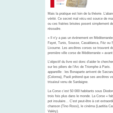
Mais la pratique est loin de la théorie. L’ab
vérité. Ce secret mal vécu est source de mal-
ou ces fratries brisées posent simplement d
résoudre.
« Il n’y a pas un événement en Méditerranée o
Fayet, Tunis, Sousse, Casablanca, Fèz ou Sa
Livourne. Les ancêtres corses se trouvent d
première ville corse de Méditerranée » avant 
L’objectif du livre est donc d’aider le cherch
sur les piliers de l’Arc de Triomphe à Paris.
appareille : les Bonaparte arrivent de Sarzan
(Colonna), Paoli prétend que ses ancêtres ven
trisaïeul venu de Sardaigne.
La Corse c’est 50 000 habitants sous Diodore
trois fois plus dans le monde. La Corse « f
pot insulaire… C’est peut-être à cet extraord
chanson (Tino Rossi), le cinéma (Laetitia Cas
Valéry).