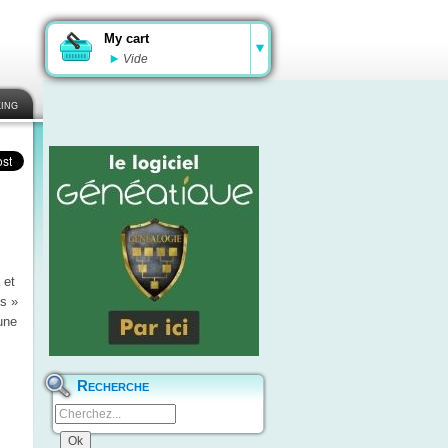
My cart
Vide
ing
 et
s »
une
Recherche