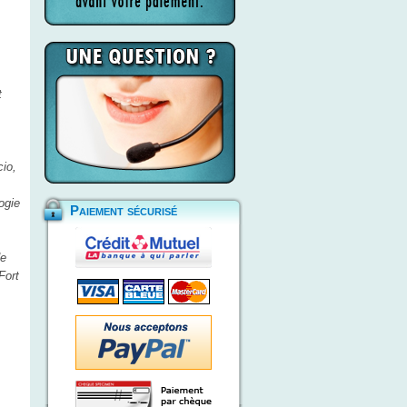
t
cio,
ogie
Paiement sécurisé
de
Fort