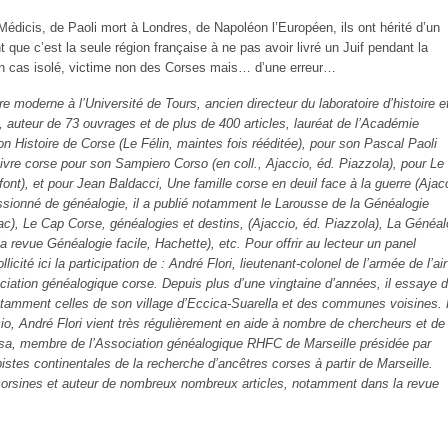
édicis, de Paoli mort à Londres, de Napoléon l’Européen, ils ont hérité d’un
 que c’est la seule région française à ne pas avoir livré un Juif pendant la
n cas isolé, victime non des Corses mais… d’une erreur…
e moderne à l’Université de Tours, ancien directeur du laboratoire d’histoire e
 auteur de 73 ouvrages et de plus de 400 articles, lauréat de l’Académie
n Histoire de Corse (Le Félin, maintes fois rééditée), pour son Pascal Paoli
 Livre corse pour son Sampiero Corso (en coll., Ajaccio, éd. Piazzola), pour Le
nt), et pour Jean Baldacci, Une famille corse en deuil face à la guerre (Ajac
Passionné de généalogie, il a publié notamment le Larousse de la Généalogie
ac), Le Cap Corse, généalogies et destins, (Ajaccio, éd. Piazzola), La Généal
 revue Généalogie facile, Hachette), etc. Pour offrir au lecteur un panel
icité ici la participation de : André Flori, lieutenant-colonel de l’armée de l’air
ociation généalogique corse. Depuis plus d’une vingtaine d’années, il essaye 
 notamment celles de son village d’Eccica-Suarella et des communes voisines. 
o, André Flori vient très régulièrement en aide à nombre de chercheurs et de
sa, membre de l’Association généalogique RHFC de Marseille présidée par
istes continentales de la recherche d’ancêtres corses à partir de Marseille.
-corsines et auteur de nombreux nombreux articles, notamment dans la revue