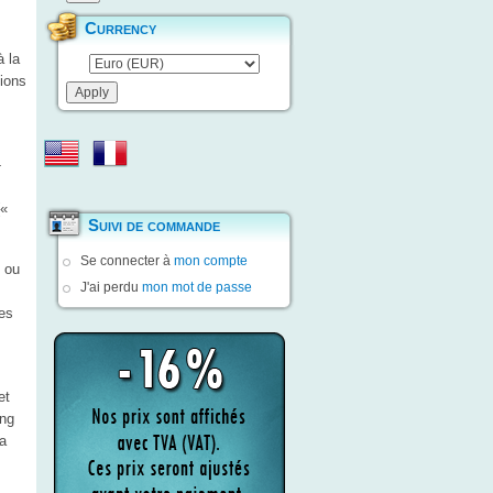
Currency
à la
tions
-
(«
Suivi de commande
.
Se connecter à
mon compte
e ou
J'ai perdu
mon mot de passe
es
et
ing
a