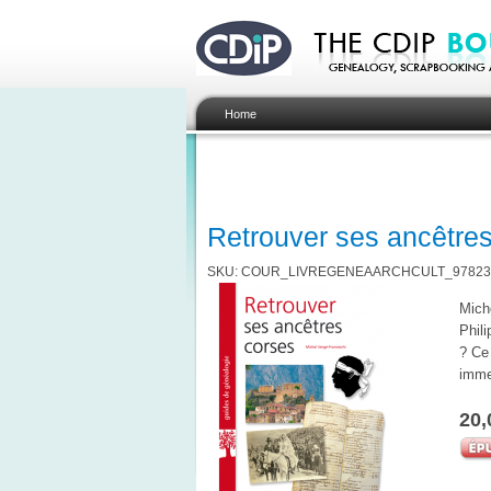
Home
Retrouver ses ancêtre
SKU: COUR_LIVREGENEAARCHCULT_97823
Miche
Phili
? Ce 
imme
20,