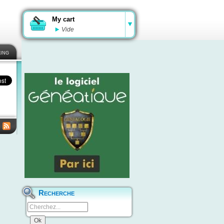
My cart
Vide
ing
Recherche