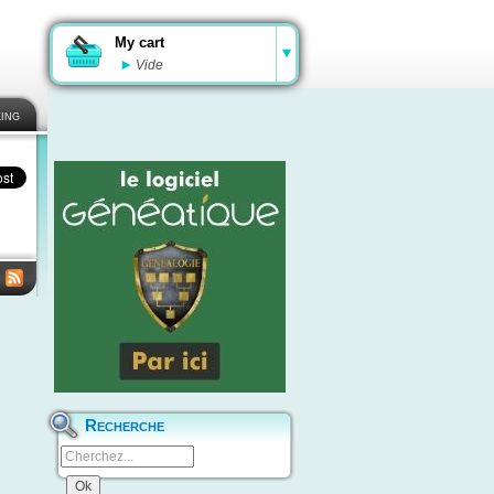
My cart
Vide
ing
Recherche