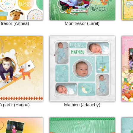
trésor (Arthéa)
Mon trésor (Larel)
à partir (Hugou)
Mathieu (Jdauchy)