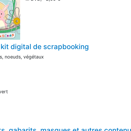
kit digital de scrapbooking
s, noeuds, végétaux
vert
ts, gabarits, masques et autres conten