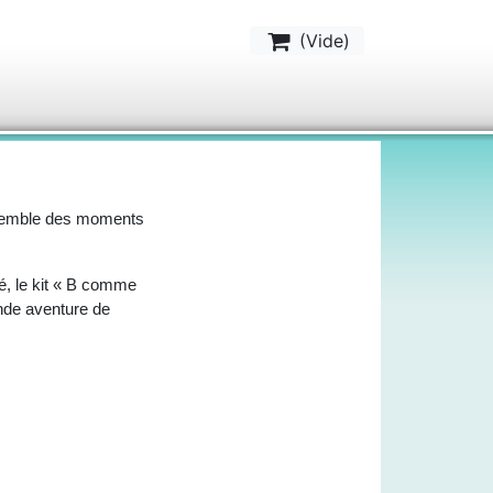
(
Vide
)
ensemble des moments
té, le kit « B comme
nde aventure de