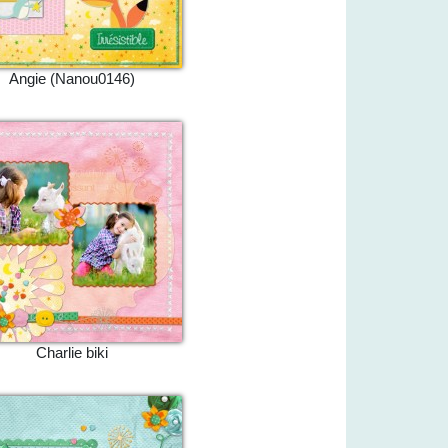
Angie (Nanou0146)
Charlie biki