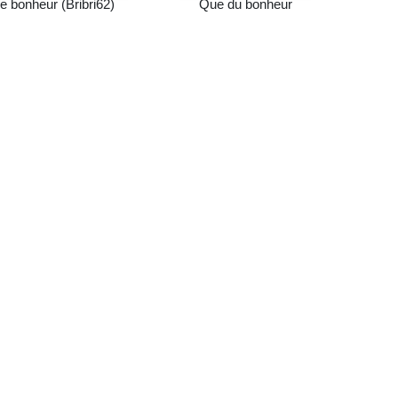
 bonheur (Bribri62)
Que du bonheur