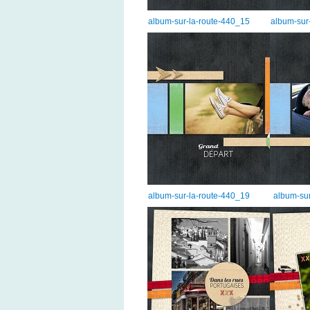
album-sur-la-route-440_15
album-sur
album-sur-la-route-440_19
album-sur