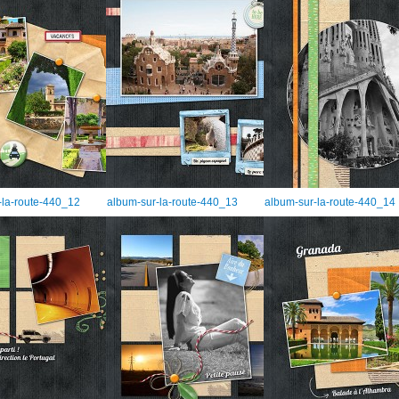
-la-route-440_12
album-sur-la-route-440_13
album-sur-la-route-440_14