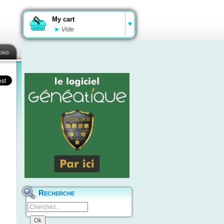
My cart
Vide
ing
Recherche