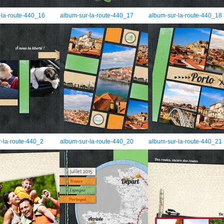
-la-route-440_16
album-sur-la-route-440_17
album-sur-la-route-440_18
-la-route-440_2
album-sur-la-route-440_20
album-sur-la-route-440_21