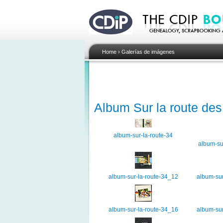
Home
›
Galerías de imágenes
Album Sur la route de
album-sur-la-route-34
album-su
album-sur-la-route-34_12
album-sur
album-sur-la-route-34_16
album-sur