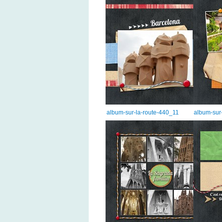
album-sur-la-route-440_11
album-sur