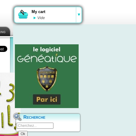
My cart
Vide
ing
Recherche