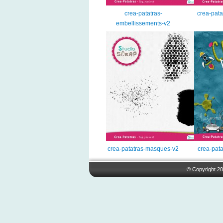
crea-patatras-
crea-pata
embellissements-v2
crea-patatras-masques-v2
crea-pata
© Copyright 20