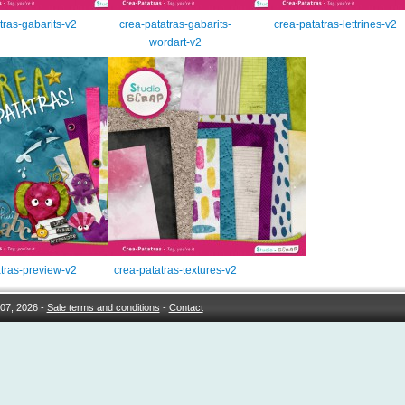
tras-gabarits-v2
crea-patatras-gabarits-
crea-patatras-lettrines-v2
wordart-v2
tras-preview-v2
crea-patatras-textures-v2
07, 2026 -
Sale terms and conditions
-
Contact