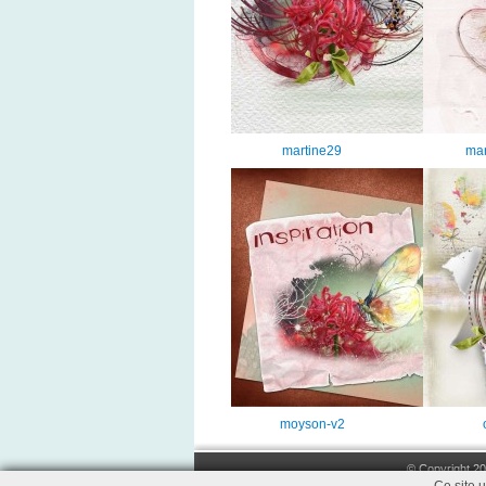
martine29
mar
moyson-v2
© Copyright 20