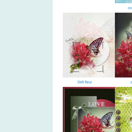
co
Défi fleur
d