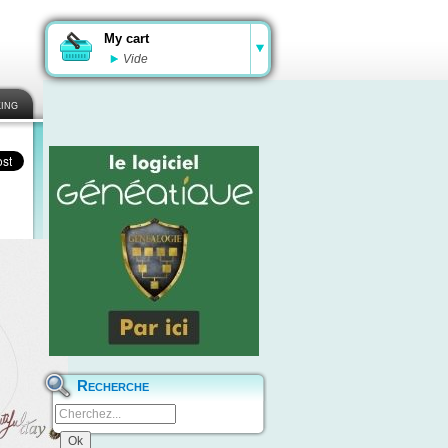
My cart
Vide
ing
Recherche