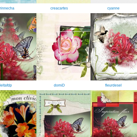
rinnecha
creacartes
cyanne
eltafdp
domiD
fleurdesel