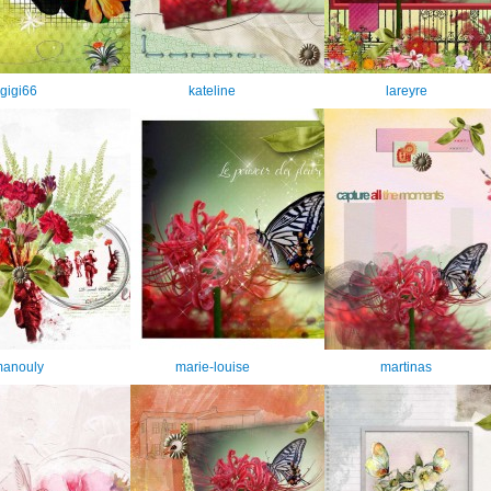
gigi66
kateline
lareyre
anouly
marie-louise
martinas