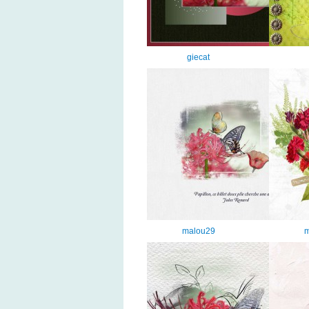
giecat
malou29
m