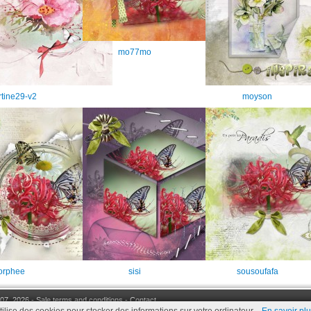
mo77mo
tine29-v2
moyson
orphee
sisi
sousoufafa
07, 2026 -
Sale terms and conditions
-
Contact