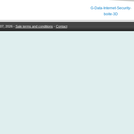
G-Data-Internet-Security-
boite-3D
07, 2026 -
Sale terms and conditions
-
Contact