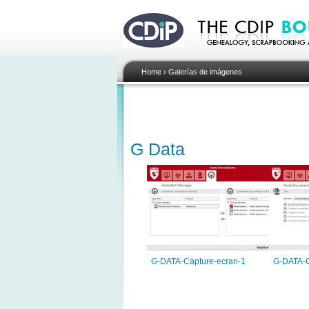
Home
›
Galerías de imágenes
G Data
G-DATA-Capture-ecran-1
G-DATA-C