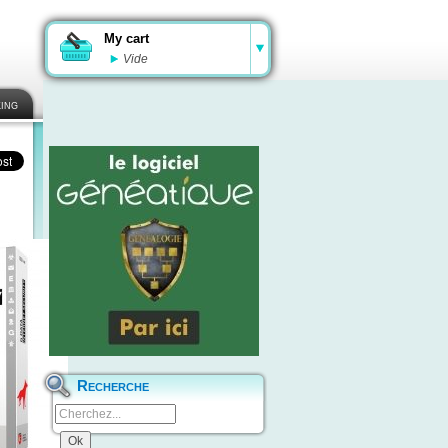
My cart
Vide
ing
Recherche