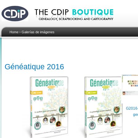
Home
›
Galerías de imágenes
Généatique 2016
G2016-
ge