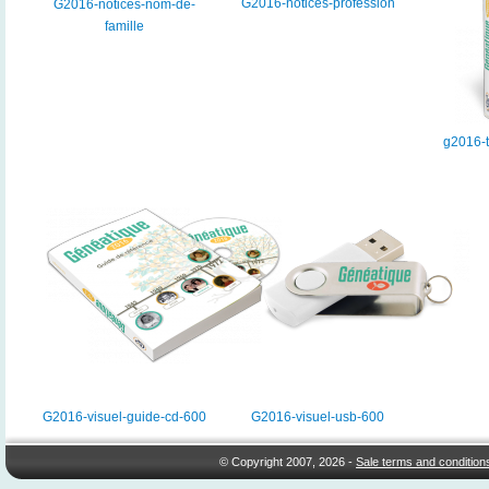
G2016-notices-profession
G2016-notices-nom-de-
famille
g2016-
G2016-visuel-guide-cd-600
G2016-visuel-usb-600
© Copyright 2007, 2026 -
Sale terms and condition