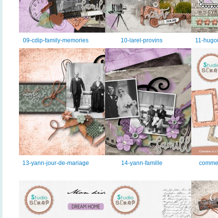
09-cdip-family-memories
10-larel-provins
11-hugou
13-yann-jour-de-mariage
14-yann-famille
comme-s