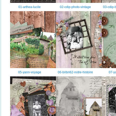
01-arthea-lucile
02-cdip-photo-vintage
03-cdip-
05-yann-voyage
06-bribri62-notre-histoire
07-y