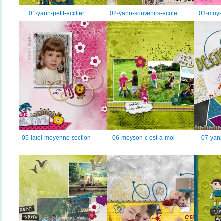
01-yann-petit-ecolier
02-yann-souvenirs-ecole
03-moys
05-larel-moyenne-section
06-moyson-c-est-a-moi
07-yann