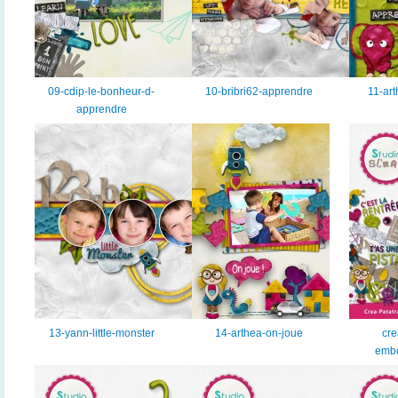
09-cdip-le-bonheur-d-
10-bribri62-apprendre
11-art
apprendre
13-yann-little-monster
14-arthea-on-joue
cre
embe