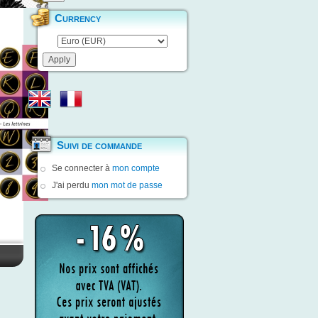
Currency
Suivi de commande
Se connecter à
mon compte
J'ai perdu
mon mot de passe