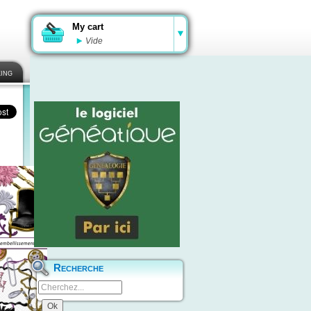
My cart
Vide
ing
Recherche