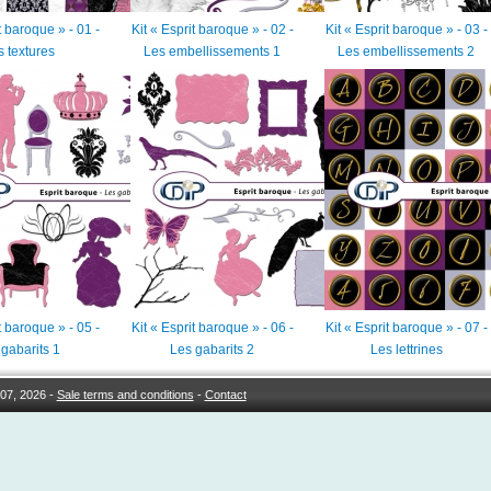
t baroque » - 01 -
Kit « Esprit baroque » - 02 -
Kit « Esprit baroque » - 03 -
 textures
Les embellissements 1
Les embellissements 2
t baroque » - 05 -
Kit « Esprit baroque » - 06 -
Kit « Esprit baroque » - 07 -
gabarits 1
Les gabarits 2
Les lettrines
07, 2026 -
Sale terms and conditions
-
Contact