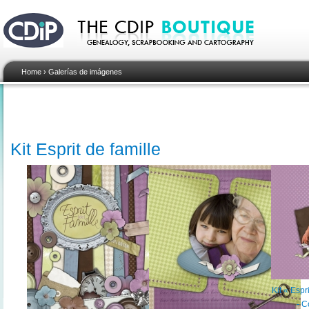
Home
›
Galerías de imágenes
Kit Esprit de famille
Kit « Espr
- C