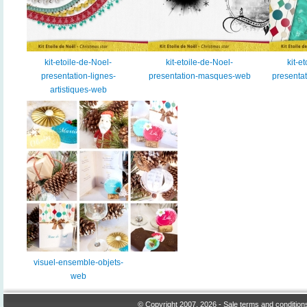
kit-etoile-de-Noel-
kit-etoile-de-Noel-
kit-e
presentation-lignes-
presentation-masques-web
presenta
artistiques-web
visuel-ensemble-objets-
web
© Copyright 2007, 2026 -
Sale terms and condition