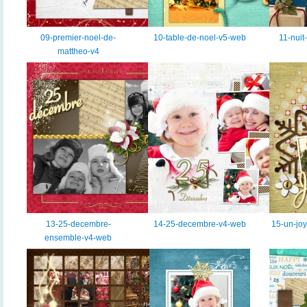
09-premier-noel-de-
10-table-de-noel-v5-web
11-nuit
mattheo-v4
13-25-decembre-
14-25-decembre-v4-web
15-un-jo
ensemble-v4-web