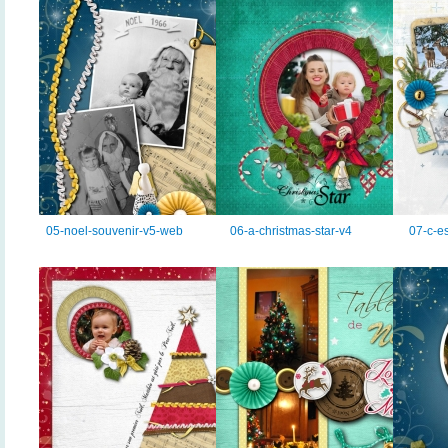
05-noel-souvenir-v5-web
06-a-christmas-star-v4
07-c-e