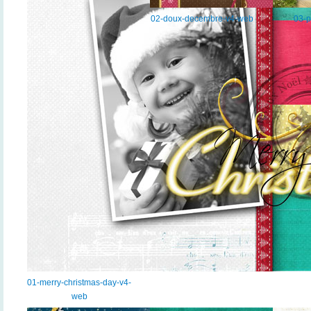
02-doux-decembre-v4-web
03-p
01-merry-christmas-day-v4-
web