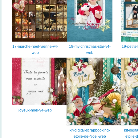
17-marche-noel-vienne-v4-
18-my-christmas-star-v4-
19-petits
web
web
joyeux-noel-v4-web
kit-digital-scrapbooking-
kit-digi
etoile-de-Noel-web
etoile-