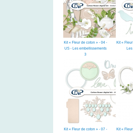
Kit « Fleur de coton » - 04 -
Kit « Fleur
US - Les embellissements
Les 
3
Kit « Fleur de coton » - 07 -
Kit « Fleur