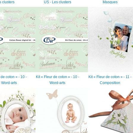
s clusters
US - Les clusters
Masques
 de coton » - 10 -
Kit « Fleur de coton » - 10 -
Kit « Fleur de coton » - 11 -
 Word-arts
Word-arts
Composition