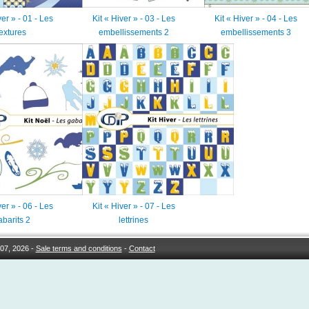
ver » - 01 - Les
Kit « Hiver » - 03 - Les
Kit « Hiver » - 04 - Les
textures
embellissements 2
embellissements 3
ver » - 06 - Les
Kit « Hiver » - 07 - Les
abarits 2
lettrines
07, 2026 -
Sale terms and conditions
-
Contact