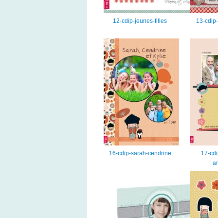
12-cdip-jeunes-filles
13-cdip-
16-cdip-sarah-cendrine
17-cd
a