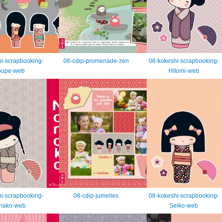
i-scrapbooking-
06-cdip-promenade-zen
06-kokeshi-scrapbooking-
oupe-web
Hitomi-web
i-scrapbooking-
08-cdip-jumelles
08-kokeshi-scrapbooking-
nako-web
Seiko-web