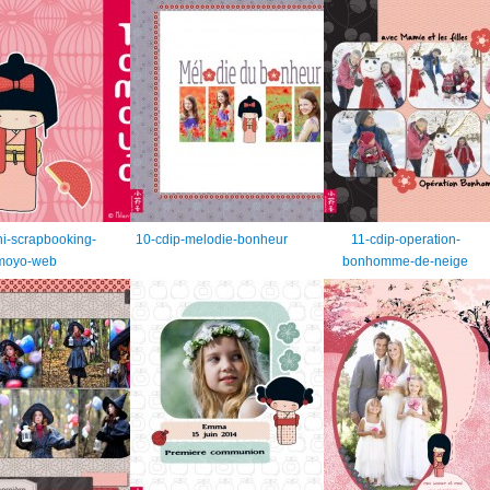
i-scrapbooking-
10-cdip-melodie-bonheur
11-cdip-operation-
moyo-web
bonhomme-de-neige