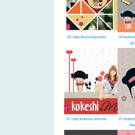
05-cdip-fleurs-blanches
05-kokesh
gr
07-cdip-kokeshi-and-me
07-kokesh
Na