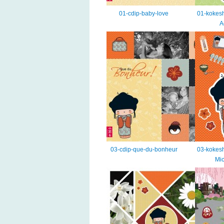
01-cdip-baby-love
01-kokesh
A
03-cdip-que-du-bonheur
03-kokesh
Mi