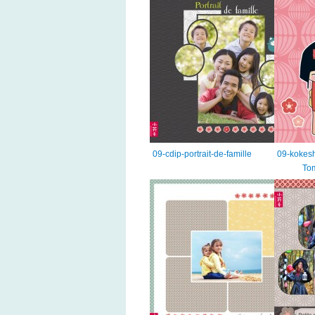
09-cdip-portrait-de-famille
09-kokesh
To