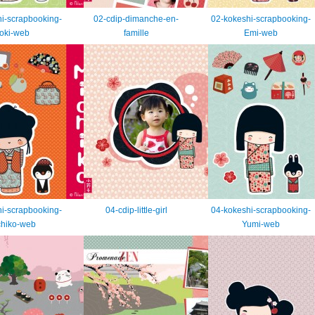
i-scrapbooking-
02-cdip-dimanche-en-
02-kokeshi-scrapbooking-
oki-web
famille
Emi-web
i-scrapbooking-
04-cdip-little-girl
04-kokeshi-scrapbooking-
chiko-web
Yumi-web