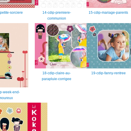
petite-sorciere
14-cdip-premiere-
15-cdip-mariage-parents
communion
18-cdip-claire-au-
19-cdip-fanny-rentree
parapluie-corrigee
ip-week-end-
moureux