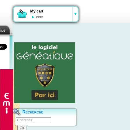
My cart
Vide
ing
Recherche