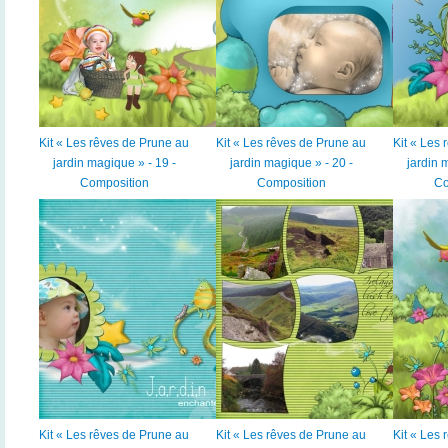
Kit « Les rêves de Prune au
Kit « Les rêves de Prune au
Kit « Les
jardin magique » - 19 -
jardin magique » - 20 -
jardin 
Composition
Composition
Co
Kit « Les rêves de Prune au
Kit « Les rêves de Prune au
Kit « Les