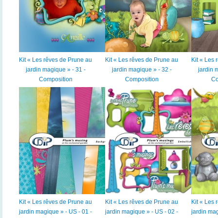
Kit « Les rêves de Prune au
Kit « Les rêves de Prune au
Kit « Les
jardin magique » - 31 -
jardin magique » - 32 -
jardin 
Composition
Composition
Co
Kit « Les rêves de Prune au
Kit « Les rêves de Prune au
Kit « Les
jardin magique » - US - 01 -
jardin magique » - US - 02 -
jardin mag