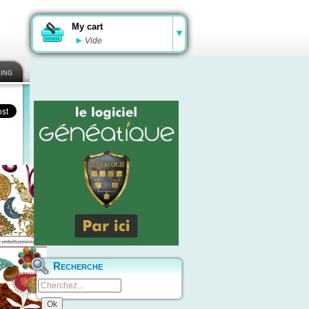
My cart
Vide
ing
Recherche