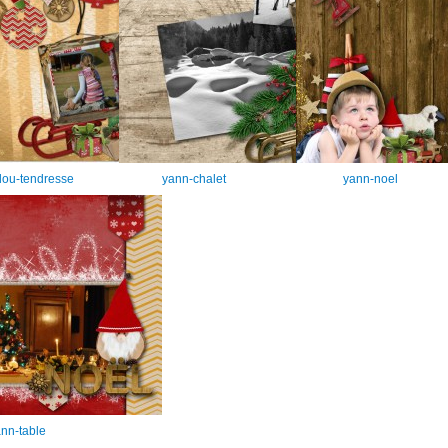
lou-tendresse
yann-chalet
yann-noel
nn-table