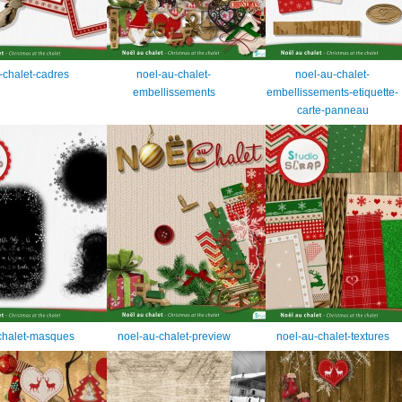
-chalet-cadres
noel-au-chalet-
noel-au-chalet-
embellissements
embellissements-etiquette-
carte-panneau
chalet-masques
noel-au-chalet-preview
noel-au-chalet-textures