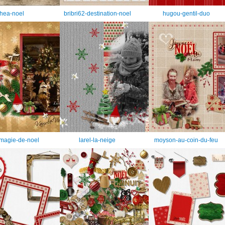
thea-noel
bribri62-destination-noel
hugou-gentil-duo
-magie-de-noel
larel-la-neige
moyson-au-coin-du-feu