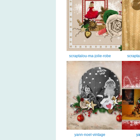
scraptalou-ma-jolie-robe
scrapta
yann-noel-vintage
ya