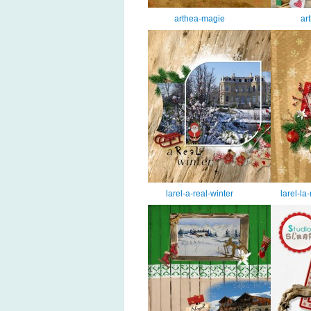
arthea-magie
ar
larel-a-real-winter
larel-la