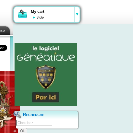
My cart
Vide
ing
Recherche