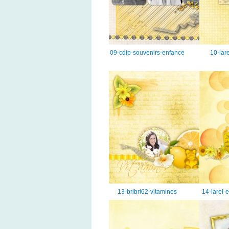
09-cdip-souvenirs-enfance
10-lar
13-bribri62-vitamines
14-larel-