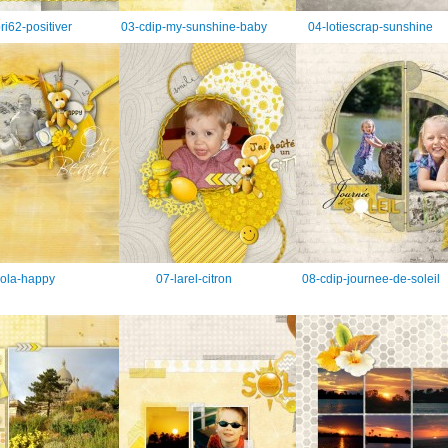
ri62-positiver
03-cdip-my-sunshine-baby
04-lotiescrap-sunshine
iola-happy
07-larel-citron
08-cdip-journee-de-soleil