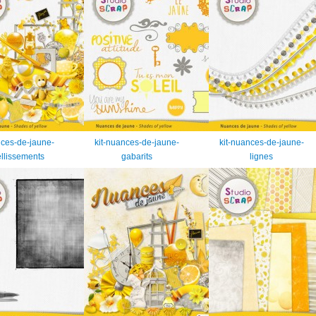
nces-de-jaune-
kit-nuances-de-jaune-
kit-nuances-de-jaune-
llissements
gabarits
lignes