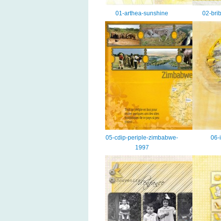
01-arthea-sunshine
02-brib
05-cdip-periple-zimbabwe-
06-
1997