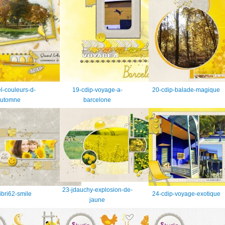
el-couleurs-d-
19-cdip-voyage-a-
20-cdip-balade-magique
utomne
barcelone
23-jdauchy-explosion-de-
ibri62-smile
24-cdip-voyage-exotique
jaune