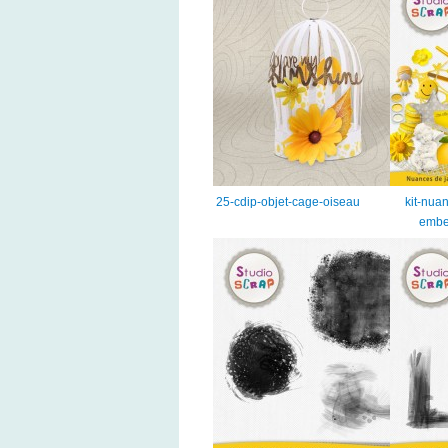
25-cdip-objet-cage-oiseau
kit-nua
embe