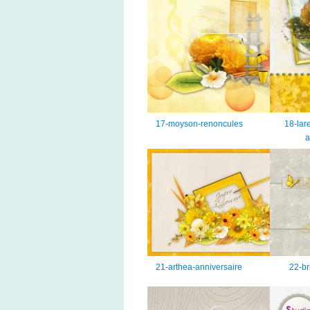
17-moyson-renoncules
18-lar
a
21-arthea-anniversaire
22-br