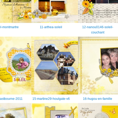
el-montmartre
11-arthea-soleil
12-nanou0146-soleil-
couchant
eastbourne-2011
15-martine29-houlgate-v6
16-hugou-en-famille