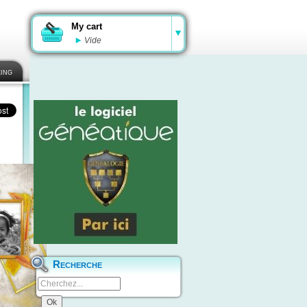
My cart
Vide
ing
Recherche