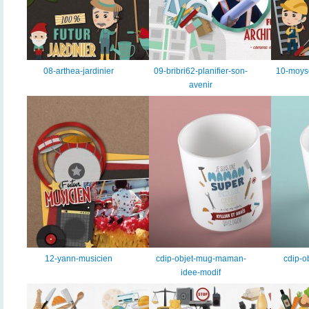
08-arthea-jardinier
09-bribri62-planifier-son-
10-moys
avenir
12-yann-musicien
cdip-objet-mug-maman-
cdip-o
idee-modif