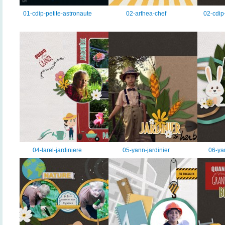
01-cdip-petite-astronaute
02-arthea-chef
02-cdip-
04-larel-jardiniere
05-yann-jardinier
06-ya