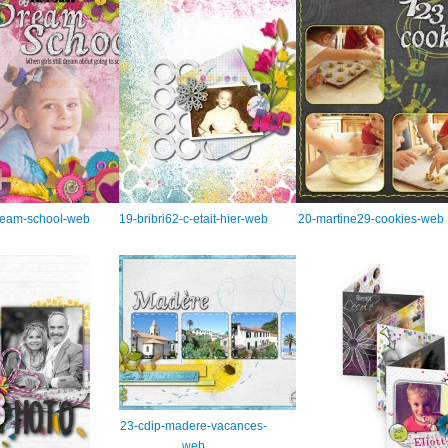
ream-school-web
19-bribri62-c-etait-hier-web
20-martine29-cookies-web
23-cdip-madere-vacances-
web