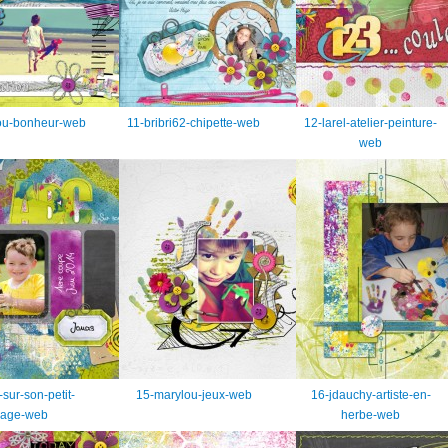
ou-bonheur-web
11-bribri62-chipette-web
12-larel-atelier-peinture-
web
-sur-son-petit-
15-marylou-jeux-web
16-jdauchy-artiste-en-
age-web
herbe-web