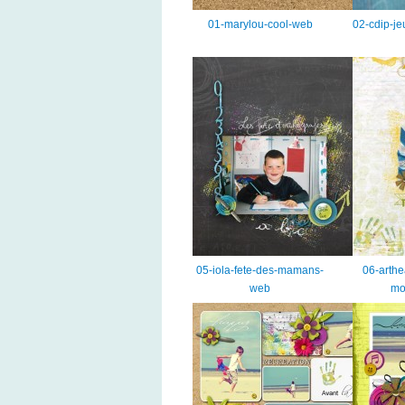
01-marylou-cool-web
02-cdip-j
05-iola-fete-des-mamans-
06-arthe
web
mo