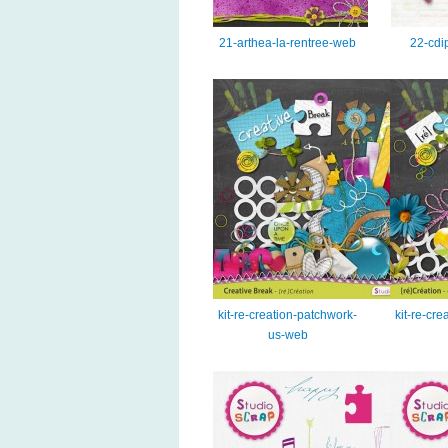
21-arthea-la-rentree-web
22-cdip
kit-re-creation-patchwork-
kit-re-cr
us-web