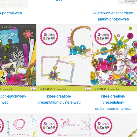
-portrait-web
24-cdip-objet-accordeon-
album-photos-web
eation-patchwork-
kit-re-creation-
kit-re-creation-
web
presentation-clusters-web
presentation-
embellissements-web