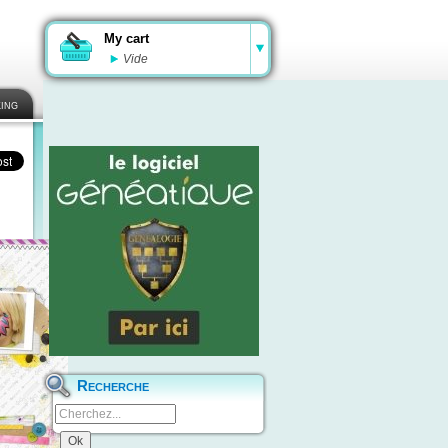
My cart
Vide
ing
Recherche