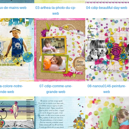
eux-de-mains-web
03-arthea-la-photo-du-cp-
04-cdip-beautiful-day-web
web
a-colore-notre-
07-cdip-comme-une-
08-nanou0146-peinture-
nde-web
grande-web
web