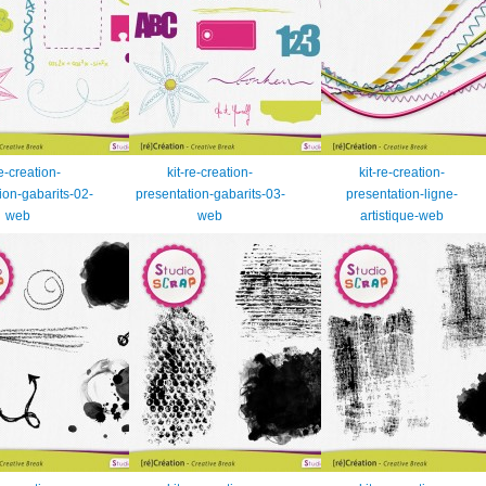
re-creation-
kit-re-creation-
kit-re-creation-
ion-gabarits-02-
presentation-gabarits-03-
presentation-ligne-
web
web
artistique-web