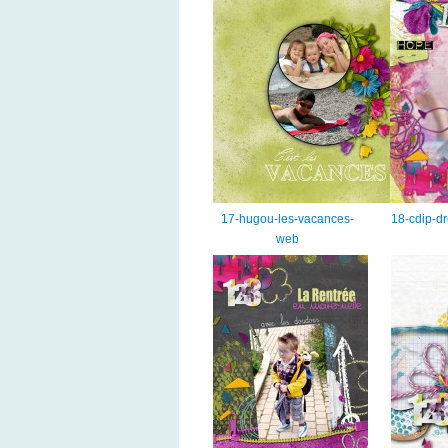
17-hugou-les-vacances-
18-cdip-d
web