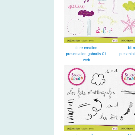
kit-re-creation-
kit-
presentation-gabarits-01-
presentat
web