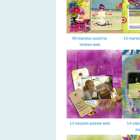
09-marylou-avant-la-
10-maryl
rentree-web
13-moyson-poesie-web
14-cdip
nu