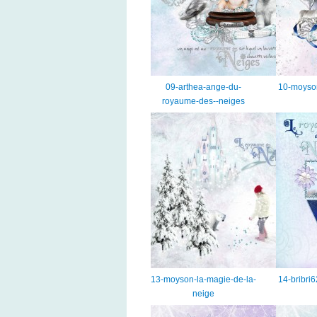
09-arthea-ange-du-
10-moyson
royaume-des--neiges
13-moyson-la-magie-de-la-
14-bribri6
neige