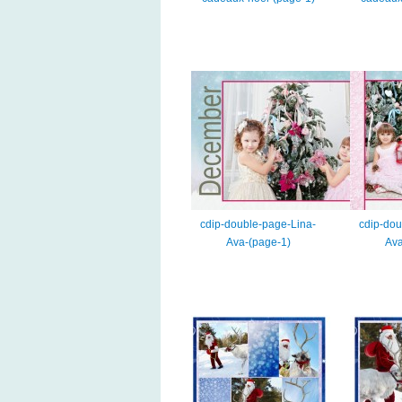
cdip-double-page-Lina-
cdip-dou
Ava-(page-1)
Ava