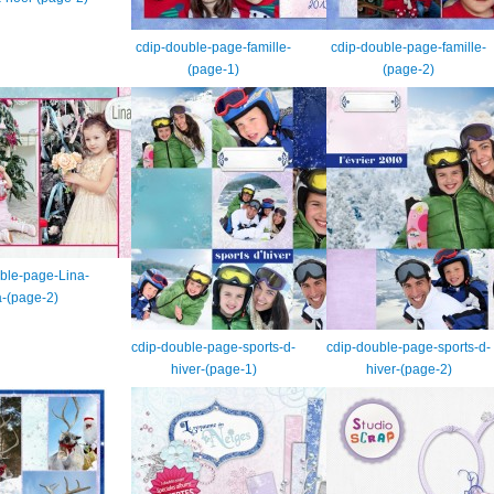
cdip-double-page-famille-
cdip-double-page-famille-
(page-1)
(page-2)
ble-page-Lina-
-(page-2)
cdip-double-page-sports-d-
cdip-double-page-sports-d-
hiver-(page-1)
hiver-(page-2)