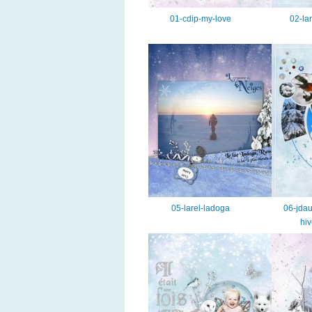
01-cdip-my-love
02-la
05-larel-ladoga
06-jdau
hiv