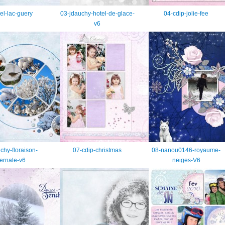
rel-lac-guery
03-jdauchy-hotel-de-glace-
04-cdip-jolie-fee
v6
chy-floraison-
07-cdip-christmas
08-nanou0146-royaume-
ernale-v6
neiges-V6