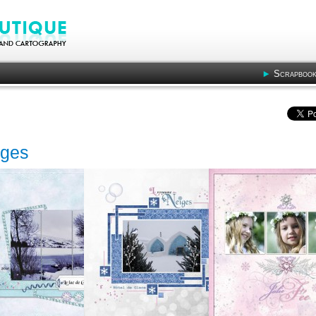
Scrapbook
iges