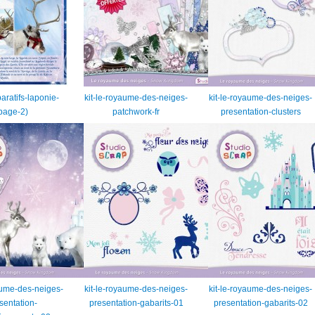
aratifs-laponie-
kit-le-royaume-des-neiges-
kit-le-royaume-des-neiges-
page-2)
patchwork-fr
presentation-clusters
aume-des-neiges-
kit-le-royaume-des-neiges-
kit-le-royaume-des-neiges-
sentation-
presentation-gabarits-01
presentation-gabarits-02