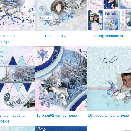
-sapin-sous-la-
11-arthea-hiver
12-cdip-semaine-ski
neige
2-jardin-sous-la-
15-bribri62-jour-de-neige
16-hugou-tombe-la-neige
neige