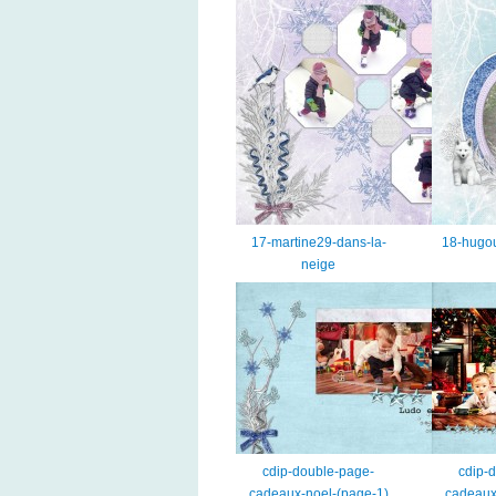
17-martine29-dans-la-
18-hugou
neige
cdip-double-page-
cdip-
cadeaux-noel-(page-1)
cadeaux