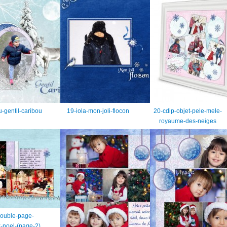
-gentil-caribou
19-iola-mon-joli-flocon
20-cdip-objet-pele-mele-
royaume-des-neiges
double-page-
-noel-(page-2)