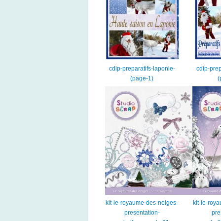
cdip-preparatifs-laponie-
cdip-prep
(page-1)
(
kit-le-royaume-des-neiges-
kit-le-roy
presentation-
pre