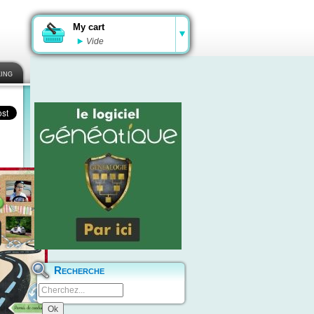
My cart
Vide
ing
Recherche