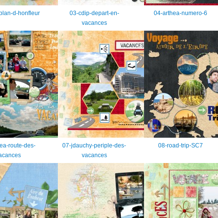
-plan-d-honfleur
03-cdip-depart-en-
04-arthea-numero-6
vacances
ea-route-des-
07-jdauchy-periple-des-
08-road-trip-SC7
acances
vacances