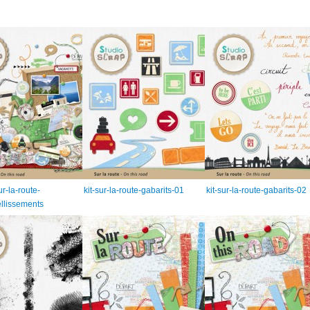
ur-la-route-
kit-sur-la-route-gabarits-01
kit-sur-la-route-gabarits-02
llissements