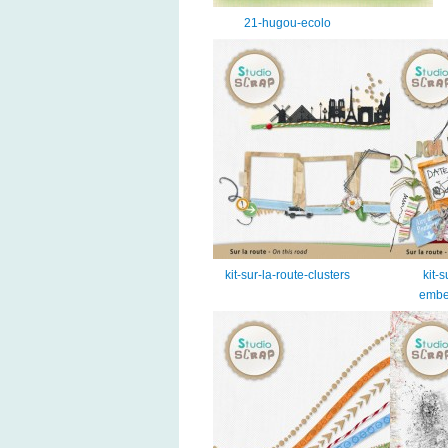
21-hugou-ecolo
kit-sur-la-route-clusters
kit-s
embe