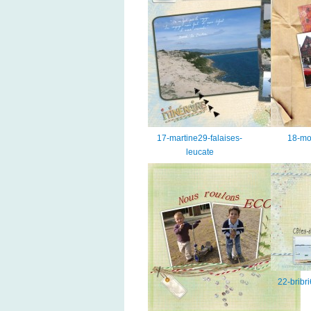
17-martine29-falaises-
18-mo
leucate
22-bribr