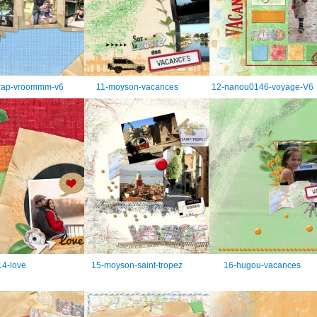
crap-vroommm-v6
11-moyson-vacances
12-nanou0146-voyage-V6
14-love
15-moyson-saint-tropez
16-hugou-vacances