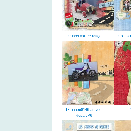
09-larel-voiture-rouge
10-loties
13-nanou0146-arrivee-
depart-V6