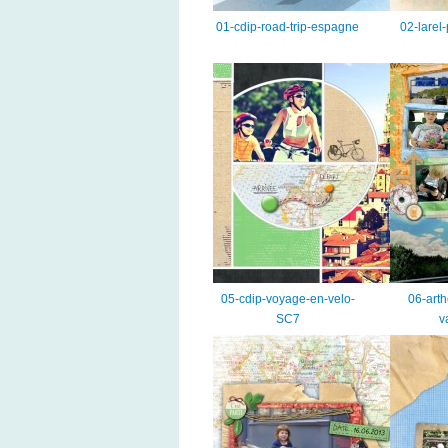
01-cdip-road-trip-espagne
02-larel
05-cdip-voyage-en-velo-
06-arth
SC7
v