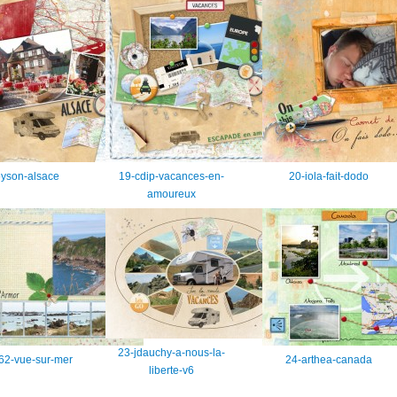
yson-alsace
19-cdip-vacances-en-
20-iola-fait-dodo
amoureux
23-jdauchy-a-nous-la-
i62-vue-sur-mer
24-arthea-canada
liberte-v6