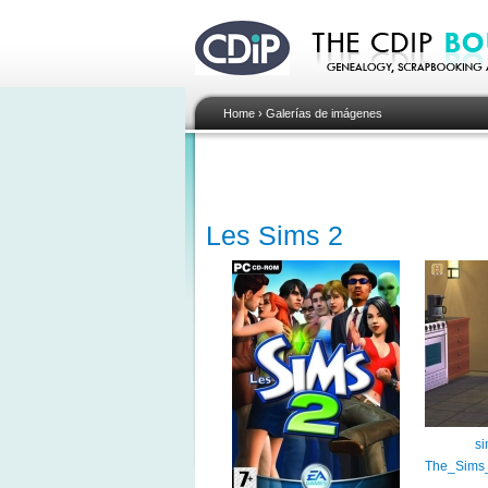
Home
›
Galerías de imágenes
Les Sims 2
si
The_Sims