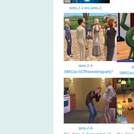
sims-2-1-les-sims-2-
sims-2-4-
s
SIMS2pcSCRNweddingparty7
SIMS2p
sims-2-8-
s