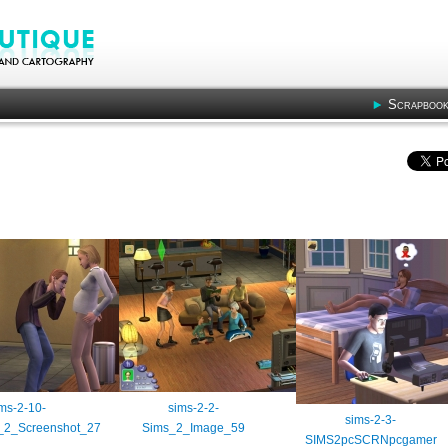
Scrapbook
ms-2-10-
sims-2-2-
sims-2-3-
_2_Screenshot_27
Sims_2_Image_59
SIMS2pcSCRNpcgamer