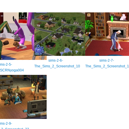
sims-2-6-
sims-2-7-
ims-2-5-
The_Sims_2_Screenshot_10
The_Sims_2_Screenshot_1
cSCRNyoga004
ims-2-9-