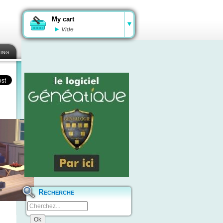
My cart
Vide
ing
Recherche