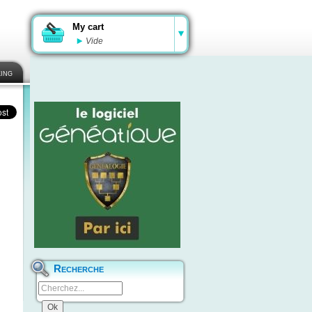
My cart
Vide
ing
Recherche