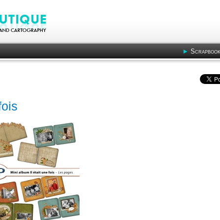
Scrapbook
fois