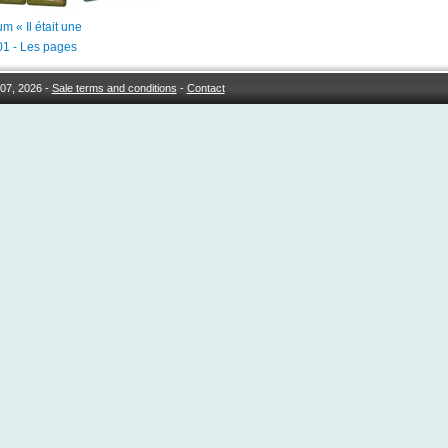
m « Il était une
 01 - Les pages
07, 2026 -
Sale terms and conditions
-
Contact