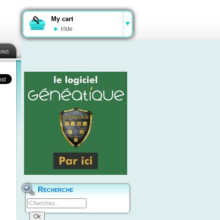
My cart
Vide
ing
Recherche