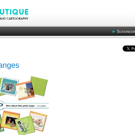
Scrapbook
 anges