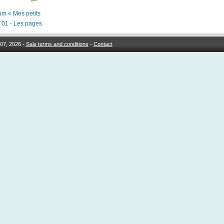
um « Mes petits
 01 - Les pages
07, 2026 -
Sale terms and conditions
-
Contact