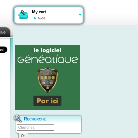
My cart
Vide
ing
Recherche