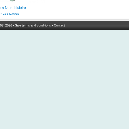
 « Notre histoire
1 - Les pages
07, 2026 -
Sale terms and conditions
-
Contact