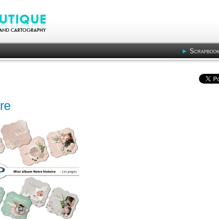
Scrapbook
re