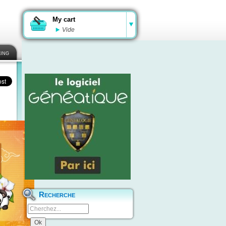
My cart
Vide
ing
Recherche