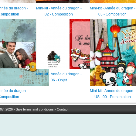
 Année du dragon -
Mini-kit - Année du dragon -
Mini-kit - Année du dragon -
Composition
02 - Composition
03 - Composition
Mini-kit - Année du dragon -
06 - Objet
 Année du dragon -
Mini-kit - Année du dragon -
Composition
US - 00 - Presentation
07, 2026 -
Sale terms and conditions
-
Contact