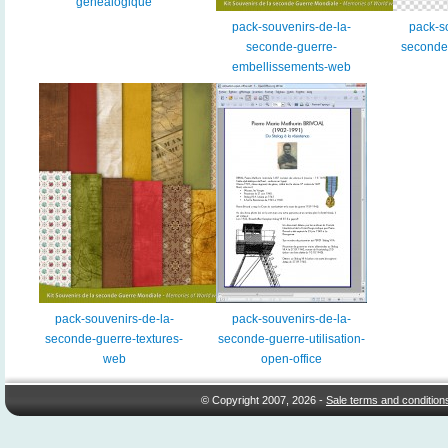
genealogique
pack-souvenirs-de-la-
pack-s
seconde-guerre-
seconde
embellissements-web
pack-souvenirs-de-la-
pack-souvenirs-de-la-
seconde-guerre-textures-
seconde-guerre-utilisation-
web
open-office
© Copyright 2007, 2026 -
Sale terms and condition