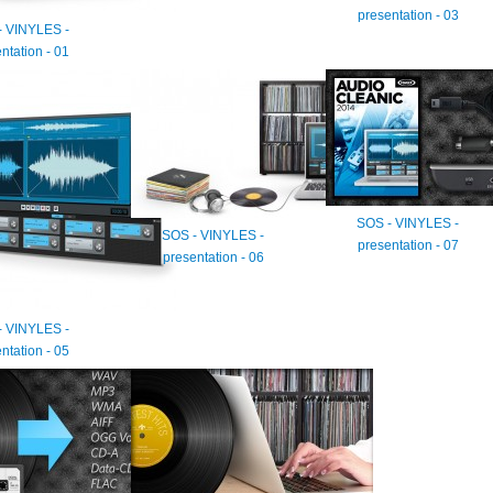
presentation - 03
- VINYLES -
ntation - 01
SOS - VINYLES -
SOS - VINYLES -
presentation - 07
presentation - 06
- VINYLES -
ntation - 05