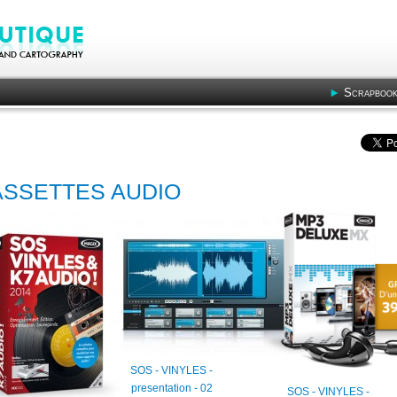
Scrapbook
CASSETTES AUDIO
SOS - VINYLES -
presentation - 02
SOS - VINYLES -