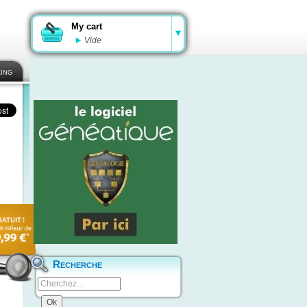
My cart
Vide
ing
Recherche