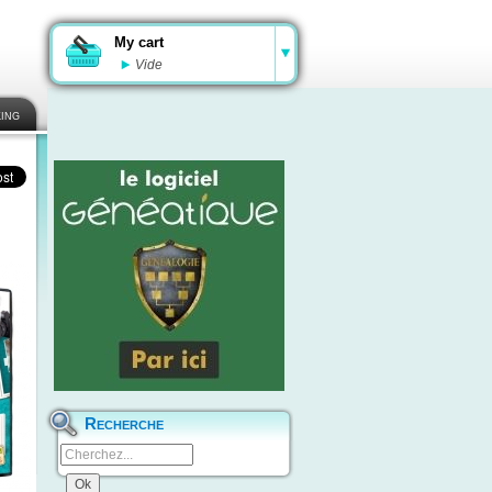
My cart
Vide
ing
Recherche