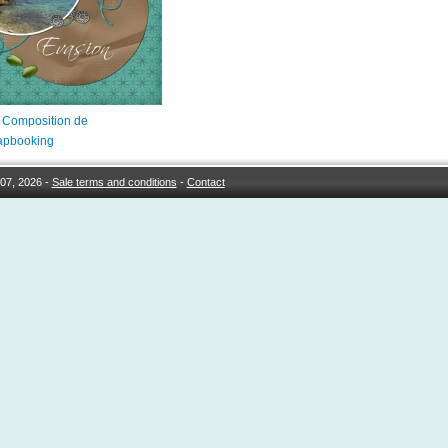
- Composition de
apbooking
07, 2026 -
Sale terms and conditions
-
Contact