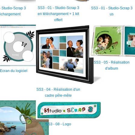
SS3 - 01 - Studio-Scrap 3
- Studio-Scrap 3
SS3 - 01 - Studio-Scrap 3
en téléchargement + 1 kit
léchargement
us
offert
SS3 - 05 - Réalisation
d'album
 Ecran du logiciel
SS3 - 04 - Réalisation d'un
cadre pêle-mêle
SS3 - 08 - Logo