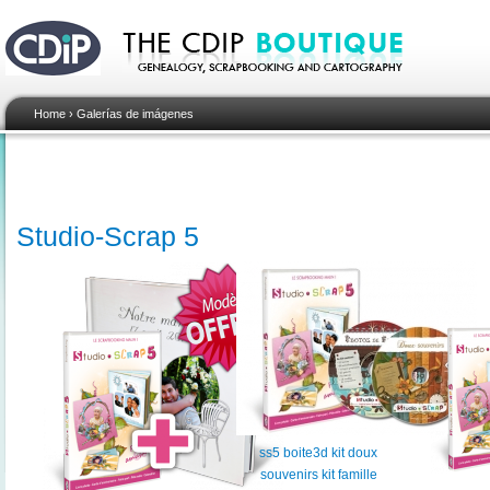
Home
›
Galerías de imágenes
Studio-Scrap 5
ss5 boite3d kit doux
souvenirs kit famille