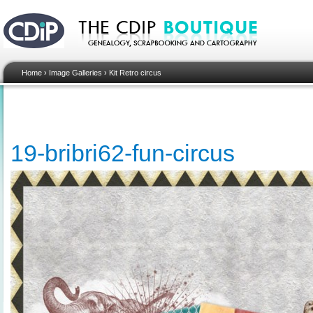
Home
›
Image Galleries
›
Kit Retro circus
19-bribri62-fun-circus