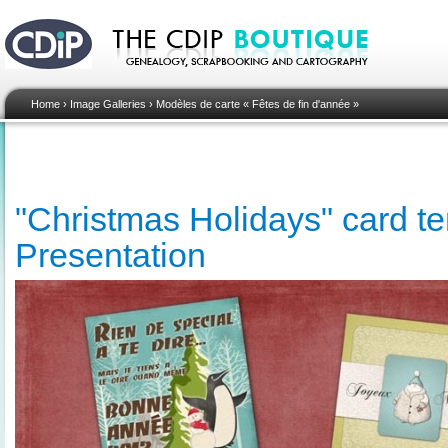
Home
›
Image Galleries
›
Modèles de carte « Fêtes de fin d'année »
"Christmas Holidays" card te
Presentation