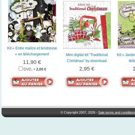
Kit « Entre malice et tendresse
» en téléchargement
Mini digital kit "Traditional
Kit « Jardi
Christmas" by download
tél
11,90 €
2,95 €
DVD, +
2,00 €
© Copyright 2007, 2026 -
Sale terms and condition