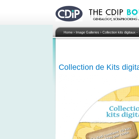
Home
›
Image Galleries
›
Collection kits digitaux 
Collection de Kits digi