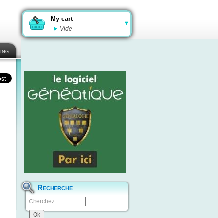
My cart
Vide
ing
Recherche