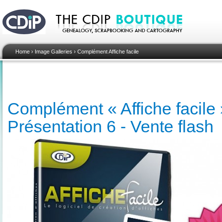
Home
›
Image Galleries
›
Complément Affiche facile
Complément « Affiche facile »
Présentation 6 - Vente flash