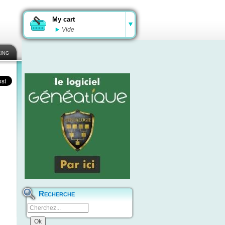
My cart
Vide
ing
Recherche