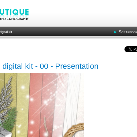
Scrapbook
gital kit
igital kit - 00 - Presentation