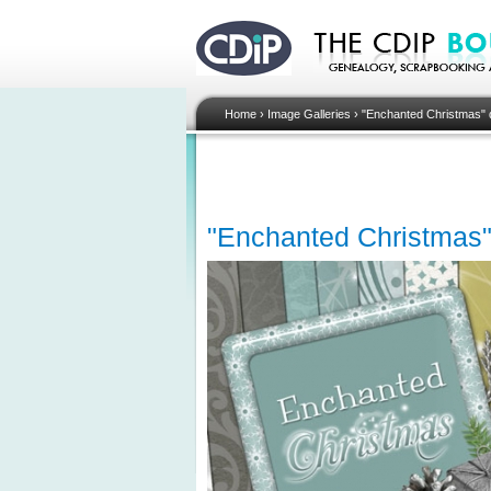
Home
›
Image Galleries
›
"Enchanted Christmas" di
"Enchanted Christmas" d