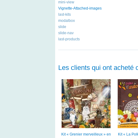
mini-view
Vignette-Attached-images
last-kits
modalbox
slide
slide-nav
last-products
Les clients qui ont acheté 
Kit « Grenier merveilleux » en
Kit « La Pol