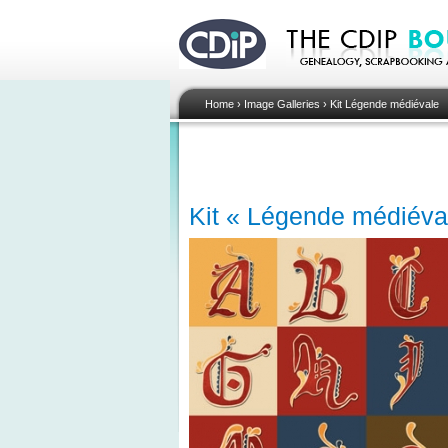
Home
›
Image Galleries
›
Kit Légende médiévale
Kit « Légende médiévale