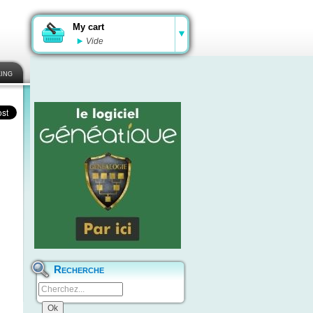
My cart
Vide
ing
Recherche