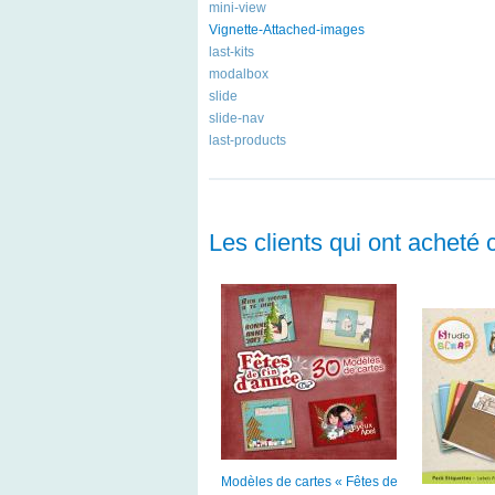
mini-view
Vignette-Attached-images
last-kits
modalbox
slide
slide-nav
last-products
Les clients qui ont acheté 
Modèles de cartes « Fêtes de