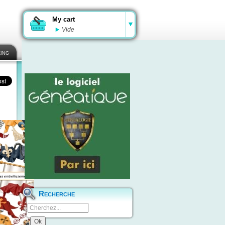
My cart
Vide
ing
Recherche