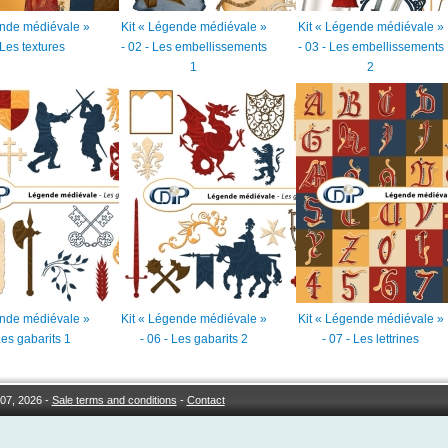
ende médiévale »
Kit « Légende médiévale »
Kit « Légende médiévale »
 Les textures
- 02 - Les embellissements
- 03 - Les embellissements
1
2
ende médiévale »
Kit « Légende médiévale »
Kit « Légende médiévale »
Les gabarits 1
- 06 - Les gabarits 2
- 07 - Les lettrines
07, 2026 -
Sale terms and conditions
-
Contact