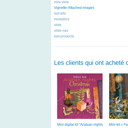
mini-view
Vignette-Attached-images
last-kits
modalbox
slide
slide-nav
last-products
Les clients qui ont acheté 
Mini digital kit "Arabian nights
Mini-kit « 