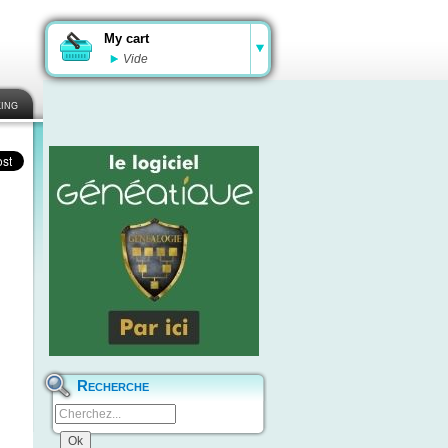
My cart
Vide
ing
Recherche