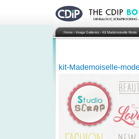
Home
›
Image Galleries
›
Kit Mademoiselle Mode
kit-Mademoiselle-mode