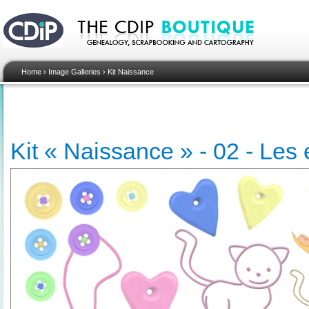
Home
›
Image Galleries
›
Kit Naissance
Kit « Naissance » - 02 - Les