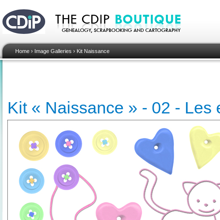
Home
›
Image Galleries
›
Kit Naissance
Kit « Naissance » - 02 - Les