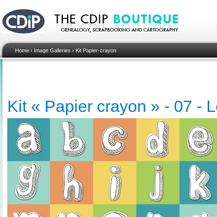
Home
›
Image Galleries
›
Kit Papier-crayon
Kit « Papier crayon » - 07 - L