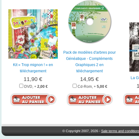
Pack de modèles d'arbres pour
Généatique - Compléments
Kit « Trop mignon ! » en
Graphiques 2 en
téléchargement
téléchargement
La G
11,90 €
14,95 €
DVD, +
2,00 €
Cd-Rom, +
5,00 €
© Copyright 2007, 2026 -
Sale terms and condition