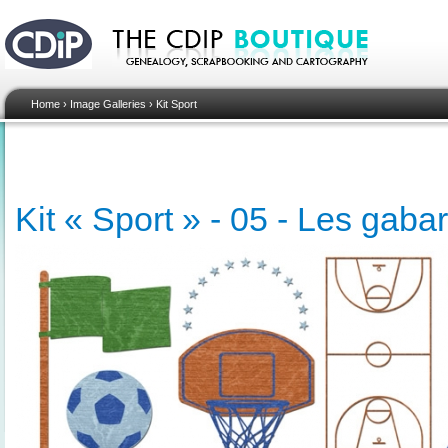
Home
›
Image Galleries
›
Kit Sport
Kit « Sport » - 05 - Les gabar