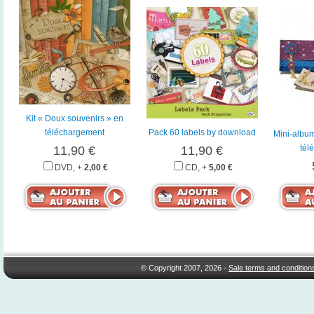
Kit « Doux souvenirs » en
téléchargement
Pack 60 labels by download
Mini-album
tél
11,90 €
11,90 €
DVD, +
2,00 €
CD, +
5,00 €
© Copyright 2007, 2026 -
Sale terms and condition