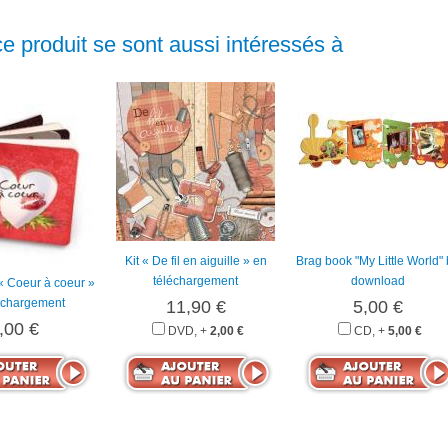
ce produit se sont aussi intéressés à
Kit « De fil en aiguille » en
Brag book "My Little World"
téléchargement
download
« Coeur à coeur »
échargement
11,90 €
5,00 €
,00 €
DVD, +
2,00 €
CD, +
5,00 €