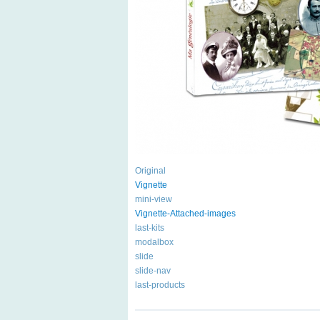
Original
Vignette
mini-view
Vignette-Attached-images
last-kits
modalbox
slide
slide-nav
last-products