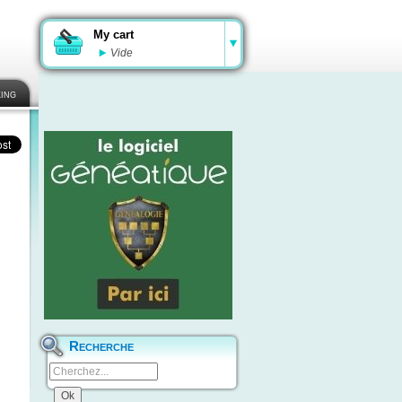
My cart
Vide
ing
Recherche