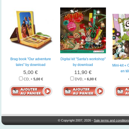
Brag book "Our adventure
Digital kit "Santa's workshop"
tales" by download
by download
Mini-kit «
en t
5,00 €
11,90 €
CD, +
5,00 €
DVD, +
6,00 €
© Copyright 2007, 2026 -
Sale terms and condition